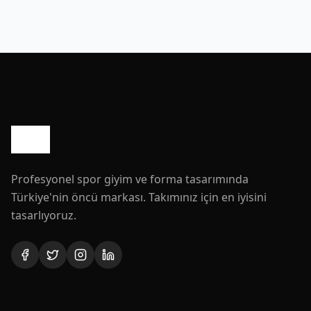
Profesyonel spor giyim ve forma tasarımında
Türkiye'nin öncü markası. Takımınız için en iyisini
tasarlıyoruz.