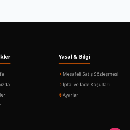
nkler
Yasal & Bilgi
fa
Mesafeli Satış Sözleşmesi
ızda
İptal ve İade Koşulları
ler
Ayarlar
r
m