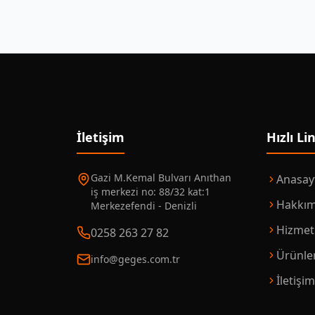
İletişim
Hızlı Li
Gazi M.Kemal Bulvarı Anıthan
Anasay
iş merkezi no: 88/32 kat:1
Hakkım
Merkezefendi - Denizli
Hizmet
0258 263 27 82
Ürünle
info@geges.com.tr
İletişi